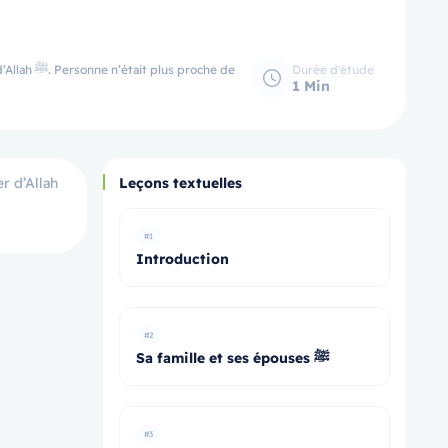
Durée d'étude
roche de
1 Min
r d’Allah
Leçons textuelles
#1
Introduction
#2
Sa famille et ses épouses ﷺ
#3