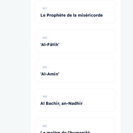
#17
Le Prophète de la miséricorde
#18
‘Al-Fātih’
#19
‘Al-Amin’
#20
Al Bachir, an-Nadhir
#21
Le maitre de l’humanité