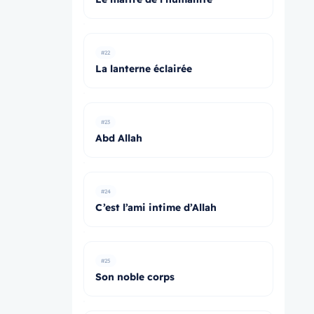
#22
La lanterne éclairée
#23
Abd Allah
#24
C’est l’ami intime d’Allah
#25
Son noble corps