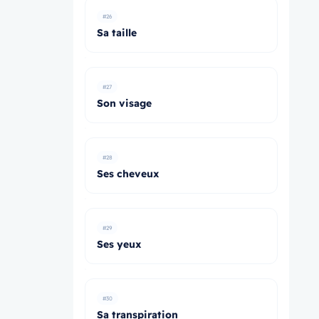
#26
Sa taille
#27
Son visage
#28
Ses cheveux
#29
Ses yeux
#30
Sa transpiration