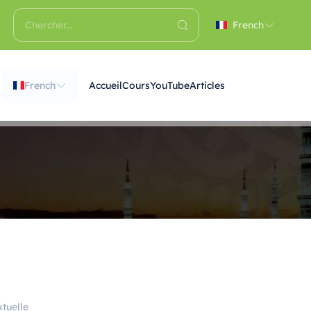
French
French
Accueil
Cours
YouTube
Articles
tuelle