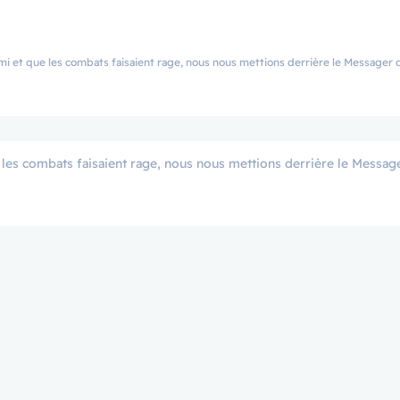
bats faisaient rage, nous nous mettions derrière le Messager d’Allah ﷺ. Personne n’était plus p
 les combats faisaient rage, nous nous mettions derrière le Message