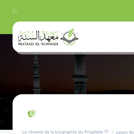
Le résumé de la biographie du Prophète ﷺ
Leçon tex