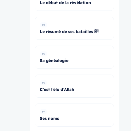
Le début de la révélation
#4
Le résumé de ses batailles ﷺ
#5
Sa généalogie
#6
C’est l’élu d’Allah
#7
Ses noms