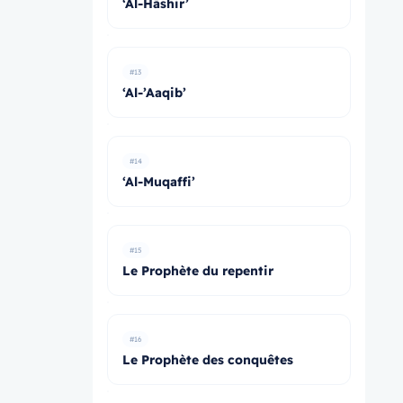
‘Al-Hāshir’
#13
‘Al-’Aaqib’
#14
‘Al-Muqaffi’
#15
Le Prophète du repentir
#16
Le Prophète des conquêtes