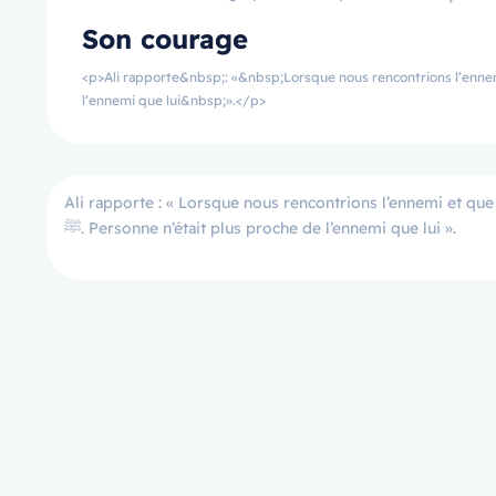
Son courage
<p>Ali rapporte&nbsp;: «&nbsp;Lorsque nous rencontrions l’ennemi et que les com
l’ennemi que lui&nbsp;».</p>
Ali rapporte : « Lorsque nous rencontrions l’ennemi et que
ﷺ. Personne n’était plus proche de l’ennemi que lui ».