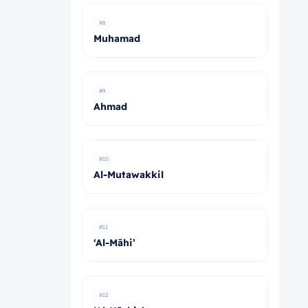
#8
Muhamad
#9
Ahmad
#10
Al-Mutawakkil
#11
‘Al-Māhi’
#12