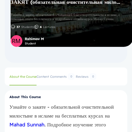
ЗАКЯТ (обязательная очистительная милостыня)
Узнайте о закяте, обязательной очищающей благотворительности в исламе, с
помощью этого бесплатного и подробного онлайн-курса Махад Сунны.
37
Students
4
Lectures
Rahimov M
Student
About the Course
Content
Comments
Reviews
0
0
About This Course
Узнайте о закяте - обязательной очистительной
милостыне в исламе на бесплатных курсах на
Mahad Sunnah
. Подробное изучение этого