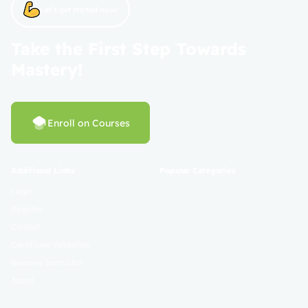
Let’s get started now!
Take the First Step Towards
Mastery!
Enroll on Courses
Additional Links
Popular Categories
Login
Register
Contact
Certificate Validation
Become Instructor
About
Terms and Policies