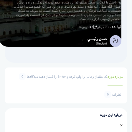
به راحتی با کم‌ترین همت می‌تواند این متن را بخواند و از زندگی و راه و روش
رسول الله صلی الله علیه و سلم بهره ببرد، و در این متن به خصوصیات اخلاقی،
جسمانی، شناخت نزدیکان و همسرانش اشاره شده است، که مولف به شکلی
ساده و زیبا بر اساس جدول‌ تقسیم‌بندی نموده و در پایان هر قسمت به صورت
مختصر آزمونی قرار داده است‌.
13
دانشجویان
2
درس‌ها
حسن رئيسي
Student
درباره دوره
یک مقدار زمانی را وارد کرده و Enter را فشار دهید
دیدگاه‌ها
0
نظرات
0
درباره این دوره
×