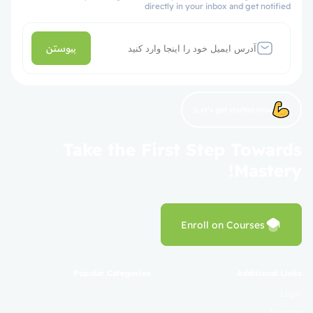
directly in your inbox and get notified
پیوستن
Let’s get started now!
Take the First Step Towards
Mastery!
Enroll on Courses
Popular Categories
Additional Links
Login
Register