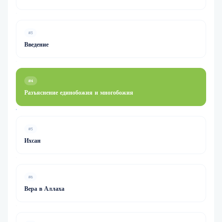
#3
Введение
#4
Разъяснение единобожия и многобожия
#5
Ихсан
#6
Вера в Аллаха