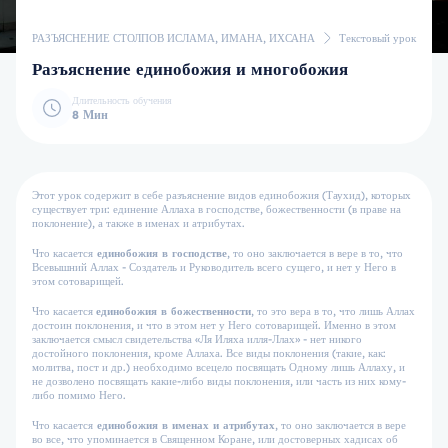
РАЗЪЯСНЕНИЕ СТОЛПОВ ИСЛАМА, ИМАНА, ИХСАНА
Текстовый урок
Разъяснение единобожия и многобожия
Длительность обучения
8 Мин
Этот урок содержит в себе разъяснение видов единобожия (Таухид), которых
существует три: единение Аллаха в господстве, божественности (в праве на
поклонение), а также в именах и атрибутах.
Что касается
единобожия в господстве
, то оно заключается в вере в то, что
Всевышний Аллах - Создатель и Руководитель всего сущего, и нет у Него в
этом сотоварищей.
Что касается
единобожия в божественности
, то это вера в то, что лишь Аллах
достоин поклонения, и что в этом нет у Него сотоварищей. Именно в этом
заключается смысл свидетельства «Ля Иляха илля-Ллах» - нет никого
достойного поклонения, кроме Аллаха. Все виды поклонения (такие, как:
молитва, пост и др.) необходимо всецело посвящать Одному лишь Аллаху, и
не дозволено посвящать какие-либо виды поклонения, или часть из них кому-
либо помимо Него.
Что касается
единобожия в именах и атрибутах
, то оно заключается в вере
во все, что упоминается в Священном Коране, или достоверных хадисах об