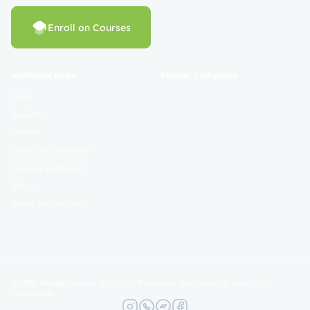
Enroll on Courses
Additional Links
Popular Categories
Login
Register
Contact
Certificate Validation
Become Instructor
About
Terms and Policies
© 2025 Mahad Sunnah. All Rights Reserved. Empowering Learning
Worldwide.