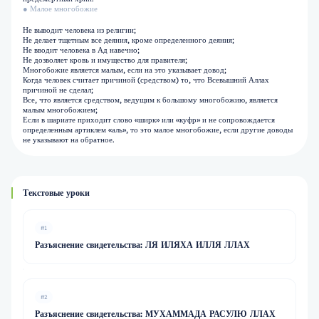
● Малое многобожие
Не выводит человека из религии;
Не делает тщетным все деяния, кроме определенного деяния;
Не вводит человека в Ад навечно;
Не дозволяет кровь и имущество для правителя;
Многобожие является малым, если на это указывает довод;
Когда человек считает причиной (средством) то, что Всевышний Аллах
причиной не сделал;
Все, что является средством, ведущим к большому многобожию, является
малым многобожием;
Если в шариате приходит слово «ширк» или «куфр» и не сопровождается
определенным артиклем «аль», то это малое многобожие, если другие доводы
не указывают на обратное.
Текстовые уроки
#1
Разъяснение свидетельства: ЛЯ ИЛЯХА ИЛЛЯ ЛЛАХ
#2
Разъяснение свидетельства: МУХАММАДА РАСУЛЮ ЛЛАХ