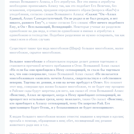
именах Всевышнего Аллаха, и Его атрибутах. Все эти имена и атрибуты
необходимо приписывать Аллаху так, как это подобает Его Величию, без
искажения, отрицания, придания определенного образа (вопроса «Как?») и
уподобления, согласно словам Всевышнего Аллаха: «
Скажи:
"Он
-Аллах
Единый,
Аллах
Самодостаточный.
Он
не
родил
и
не
был
рожден,
и
нет
никого,
равного
Ему"
», а также согласно Его словам: «
Нет
ничего
подобного
Ему,
и
Он
-
Всеслышащий,
Всевидящий
». Некоторые ученые же разделили
единобожие на два вида, и отнесли единобожие в именах и атрибутах к
единобожию в господстве. Подобное разделение не нужно оспаривать, так как
смысл ясен в обоих случаях
Существует также три вида многобожия (Ширк): большое многобожие, малое
многобожие, скрытое многобожие.
Большое многобожи
е в обязательном порядке делает деяния тщетными и
становится причиной вечного пребывания в Огне. Всевышний Аллах сказал:
«
Но
если
бы
они
приобщили
к
Нему
сотоварищей,
то
стало
бы
тщетным
все,
что
они
совершали
», также Всевышний Аллах сказал: «
Не
полагается
многобожникам
оживлять
мечети
Аллаха,
свидетельствуя
о
собственном
неверии.
Тщетны
их
деяния,
и
они
на
вечно
пребудут
в
Огне
». Кто покинет
этот мир, совершая при жизни большое многобожие, то не будет ему прощено
и Райские сады будут запретны для него, как сказал об этом Всевышний Аллах:
«
Воистину,
Аллах
не
прощает,
когда
к
Нему
приобщают
сотоварищей,
но
прощает
все
остальные
грехи,
кому
пожелает
», также Он сказал: «
Воистину,
кто
приобщает
к
Аллаху
сотоварищей,
тому
Он
запретил
Рай.
Его
пристанищем
будет
Огонь,
и
у
беззаконников
не
будет
помощников
».
К видам большого многобожия можно отнести: взывание к мертвым и идолам;
просьба о помощи, обращенная к ним; обет, посвященный им; резание
животного ради них и т.п..
Что касается малого многобожия, то это тот вид многобожия, который был