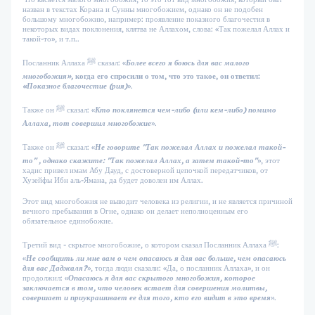
назван в текстах Корана и Сунны многобожием, однако он не подобен
большому многобожию, например: проявление показного благочестия в
некоторых видах поклонения, клятва не Аллахом, слова: «Так пожелал Аллах и
такой-то», и т.п..
Посланник Аллаха ﷺ сказал: «
Более
всего
я
боюсь
для
вас
малого
многобожия»,
когда
его
спросили
о
том,
что
это
такое,
он
ответил:
«Показное
благочестие
(рия)
».
Также он ﷺ сказал: «
Кто
поклянется
чем-либо
(или
кем-либо)
помимо
Аллаха,
тот
совершил
многобожие
».
Также он ﷺ сказал: «
Не
говорите
"Так
пожелал
Аллах
и
пожелал
такой-
то"
,
однако
скажите:
"Так
пожелал
Аллах,
а
затем
такой-то"
», этот
хадис привел имам Абу Дауд, с достоверной цепочкой передатчиков, от
Хузейфы Ибн аль-Ямана, да будет доволен им Аллах.
Этот вид многобожия не выводит человека из религии, и не является причиной
вечного пребывания в Огне, однако он делает неполноценным его
обязательное единобожие.
Третий вид - скрытое многобожие, о котором сказал Посланник Аллаха ﷺ:
«
Не
сообщить
ли
мне
вам
о
чем
опасаюсь
я
для
вас
больше,
чем
опасаюсь
для
вас
Даджаля?
», тогда люди сказали: «Да, о посланник Аллаха», и он
продолжил: «
Опасаюсь
я
для
вас
скрытого
многобожия,
которое
заключается
в
том,
что
человек
встает
для
совершения
молитвы,
совершает
и
приукрашивает
ее
для
того,
кто
его
видит
в
это
время
».