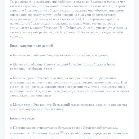
Также дозволено разделить многобожие на два вида: большое и малое, а что
касается скрытого, то оно может быть как большим, так и малым. Примером
скрытого большого многобожия может послужить многобожие лицемеров,
так как они скрывают внутри себя неверие, а снаружи представляются
мусульманами для показухи и от страха за себя. Примером же скрытого
малого многобожия может послужить показное благочестие, которое
упоминается в хадисе Махмуда Ибн Лябида аль-Ансари, упомянутом выше, а
также упомянутом ранее хадисе Абу Саида. И Аллах является наделяющим
успехом.
Виды запрещенных деяний
● Большое многобожие Запрещено самым строжайшим запретом
● Малое многобожие Менее греховно большого многобожия и более
греховно, чем большие грехи
● Большие грехи Это любое деяние, за которое обещано определенное
наказание, как проклятие или непричастность к совершившему этот грех. Или
же описание человека, совершившего это деяние тем, что он из неверующих,
или многобожников, или не из верующих, или же уподобление такого человека
самым скверным животным
● Малые грехи Это все, что Всевышний Аллах запретил, однако не определил
для этого определенного наказания
Большие грехи:
● Постановление относительно больших грехов Является обязательным
покаяние, т.к. Посланник Аллаха ﷺ сказал: «
Плакальщица,если не покается