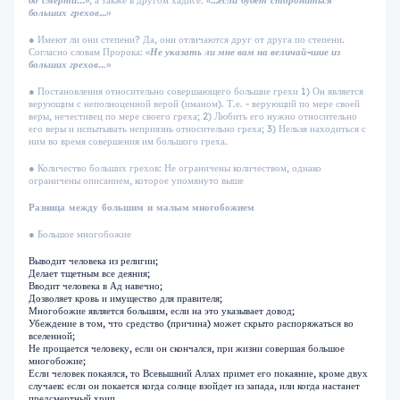
до смерти...
», а также в другом хадисе: «
…если будет сторониться
больших грехов…
»
● Имеют ли они степени? Да, они отличаются друг от друга по степени.
Согласно словам Пророка: «
Не
указать
ли
мне
вам
на
величай-шие
из
больших
грехов..
.»
● Постановления относительно совершающего большие грехи 1) Он является
верующим с неполноценной верой (иманом). Т.е. - верующий по мере своей
веры, нечестивец по мере своего греха; 2) Любить его нужно относительно
его веры и испытывать неприязнь относительно греха; 3) Нельзя находиться с
ним во время совершения им большого греха.
● Количество больших грехов: Не ограничены количеством, однако
ограничены описанием, которое упомянуто выше
Разница между большим и малым
многобожием
● Большое многобожие
Выводит человека из религии;
Делает тщетным все деяния;
Вводит человека в Ад навечно;
Дозволяет кровь и имущество для правителя;
Многобожие является большим, если на это указывает довод;
Убеждение в том, что средство (причина) может скрыто распоряжаться во
вселенной;
Не прощается человеку, если он скончался, при жизни совершая большое
многобожие;
Если человек покаялся, то Всевышний Аллах примет его покаяние, кроме двух
случаев: если он покается когда солнце взойдет из запада, или когда настанет
предсмертный хрип.