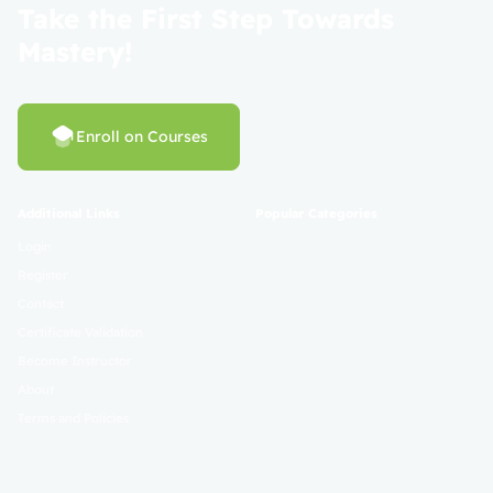
Take the First Step Towards
Mastery!
Enroll on Courses
Additional Links
Popular Categories
Login
Register
Contact
Certificate Validation
Become Instructor
About
Terms and Policies