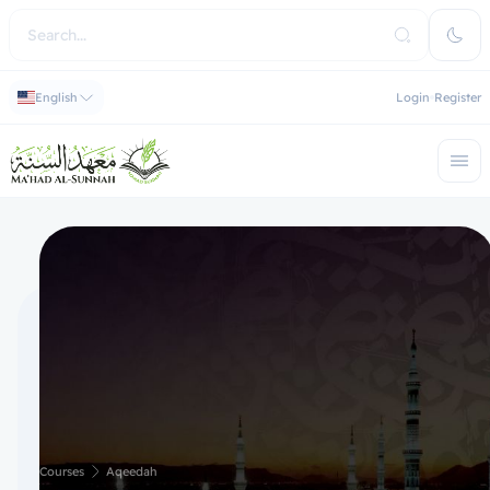
English
Login
Register
Courses
Aqeedah