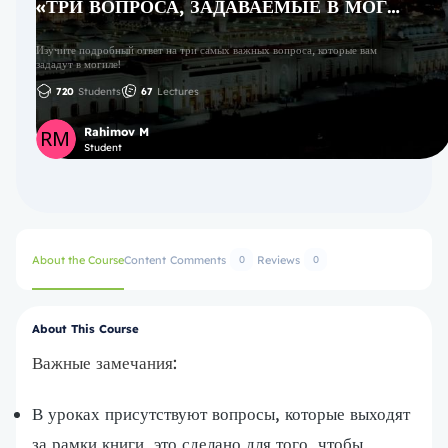
«ТРИ ВОПРОСА, ЗАДАВАЕМЫЕ В МОГИЛЕ»,
Изучите подробный ответ на три самых важных вопроса, которые вам
зададут в могиле!
720
Students
67
Lectures
Rahimov M
Student
About the Course
Content
Comments
Reviews
0
0
About This Course
Важные замечания:
В уроках присутствуют вопросы, которые выходят
за рамки книги, это сделано для того, чтобы