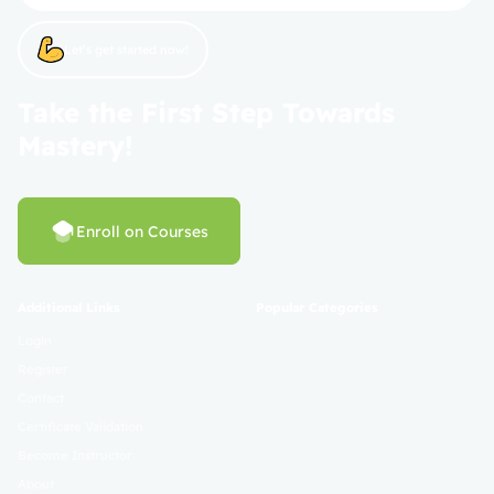
Let’s get started now!
Take the First Step Towards
Mastery!
Enroll on Courses
Additional Links
Popular Categories
Login
Register
Contact
Certificate Validation
Become Instructor
About