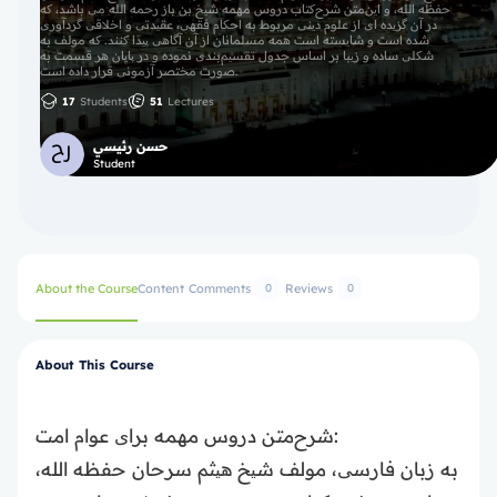
حفظه الله، و این‌متن شرح‌کتاب دروس مهمه شیخ بن باز رحمه الله می باشد، که
در آن گزیده ای از علوم دینی مربوط به احکام فقهی‌، عقیدتی و اخلاقی گردآوری
شده است و شایسته است همه مسلمانان از آن آگاهی پیدا کنند. که مولف به
شکلی ساده و زیبا بر اساس جدول‌ تقسیم‌بندی نموده و در پایان هر قسمت به
صورت مختصر آزمونی قرار داده است‌.
17
Students
51
Lectures
حسن رئيسي
Student
About the Course
Content
Comments
Reviews
0
0
About This Course
شرح‌متن دروس مهمه برای عوام امت:
به زبان فارسی، مولف شیخ هیثم سرحان حفظه الله،