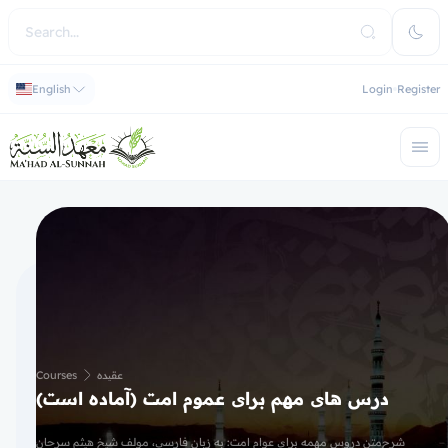
English
Login
Register
Courses
عقیده
درس های مهم برای عموم امت (آماده است)
شرح‌متن دروس مهمه برای عوام امت: به زبان فارسی، مولف شیخ هیثم سرحان