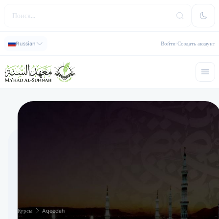
Russian
Войти
Создать аккаунт
Курсы
Aqeedah