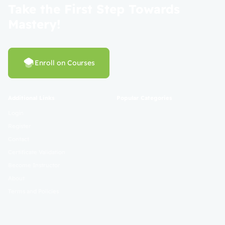
Take the First Step Towards
Mastery!
Enroll on Courses
Additional Links
Popular Categories
Login
Register
Contact
Certificate Validation
Become Instructor
About
Terms and Policies