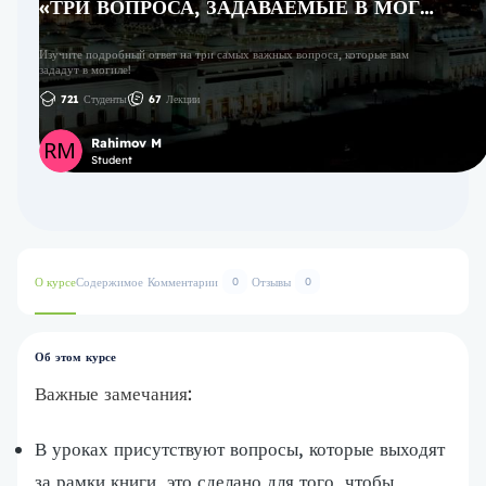
«ТРИ ВОПРОСА, ЗАДАВАЕМЫЕ В МОГИЛЕ»,
Изучите подробный ответ на три самых важных вопроса, которые вам
зададут в могиле!
721
Студенты
67
Лекции
Rahimov M
Student
О курсе
Содержимое
Комментарии
Отзывы
0
0
Об этом курсе
Важные замечания:
В уроках присутствуют вопросы, которые выходят
за рамки книги, это сделано для того, чтобы