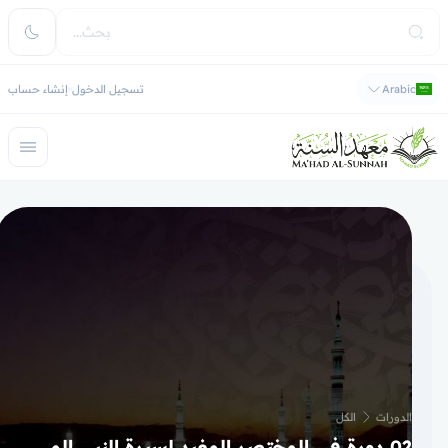
Arabic
تسجيل الدخول
إنشاء حساب
الدورات
الكل
02 دورة في المختصر المفيد لسيرة النبي المصطفى ﷺ وشمائله، مختصر من زاد المعاد، كلماتٌ يسيرةٌ لا يستغني عن معرفتها من له أدنى همَّةٍ لمعرفة نبيِّه ﷺ وسيرته وهديه ﷺ، دراسة عن بعد مع اختبار الكتروني وشهادة عند اتمام الدراسة