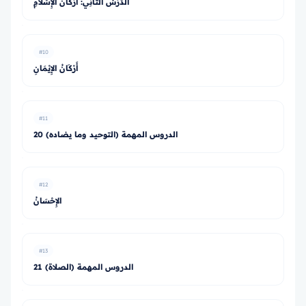
الدَّرْسُ الثَّانِي: أَرْكَانُ الإِسْلامِ
#10
أَرْكَانُ الإِيْمَانِ
#11
20 الدروس المهمة (التوحيد وما يضاده)
#12
الإِحْسَانُ
#13
21 الدروس المهمة (الصلاة)