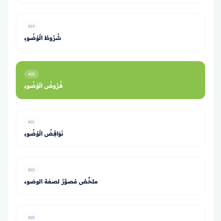
#19
شُرُوطُ الْوُضُوءِ
#20
فُرُوضُ الْوُضُوءِ
#21
نَوَاقِضُ الْوُضُوءِ
#22
ملخَّصٌ مُصوَّرٌ لصفة الوضوء
#23