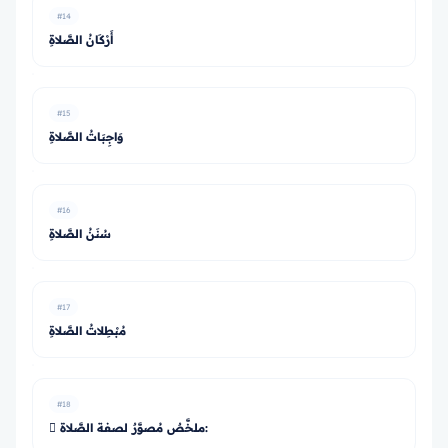
#14
أَرْكَانُ الصَّلاةِ
#15
وَاجِبَاتُ الصَّلاةِ
#16
سُنَنُ الصَّلاةِ
#17
مُبْطِلاتُ الصَّلاةِ
#18
 ملخَّصٌ مُصوَّرٌ لصفة الصَّلاة: