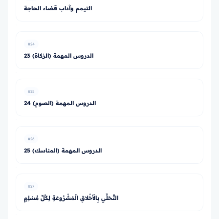
التيمم وآداب قضاء الحاجة
#24
23 الدروس المهمة (الزكاة)
#25
24 الدروس المهمة (الصوم)
#26
25 الدروس المهمة (المناسك)
#27
التَّحَلِّي بِالأَخْلاقِ الْمَشْرُوعَةِ لِكُلِّ مُسْلِمٍ