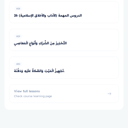
#28
26 الدروس المهمة (الآداب والأخلاق الإسلامية)
#29
التَّحْذِيرُ مِنَ الشِّرْكِ وَأَنْوَاعِ الْمَعَاصِي
#30
تَجْهِيزُ الْمَيِّتِ وَالصَّلاةُ عَلَيْهِ وَدَفْنُهُ.
View full lessons
Check course learning page