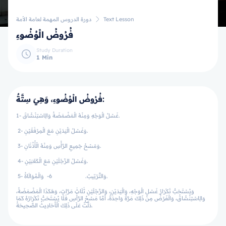
Text Lesson
دورة الدروس المهمة لعامة الأمة
فُرُوضُ الْوُضُوءِ
Study Duration
1 Min
فُرُوضُ الْوُضُوءِ، وَهِيَ سِتَّةٌ:
1- غَسْلُ الْوَجْهِ وَمِنْهُ الْمَضْمَضَةُ وَالِاسْتِنْشَاقَ.
2- وَغَسْلُ الْيَدَيْنِ مَعَ الْمِرْفَقَيْنِ.
3- وَمَسْحُ جَمِيعِ الرَّأْسِ وَمِنْهُ الْأُذُنَانِ.
4- وَغَسْلُ الرِّجْلَيْنِ مَعَ الْكَعْبَيْنِ.
5- وَالتَّرْتِيبُ. 6- وَالْمُوَالَاةُ.
وَيُسْتَحَبُّ تَكْرَارُ غَسْلِ الْوَجْهِ، وَالْيَدَيْنِ، وَالرِّجْلَيْنِ ثَلَاثَ مَرَّاتٍ، وَهَكَذَا الْمَضْمَضَةُ،
وَالِاسْتِنْشَاقُ، وَالْفَرْضُ مِنْ ذَلِكَ مَرَّةٌ وَاحِدَةٌ، أَمَّا مَسْحُ الرَّأْسِ فَلَا يُسْتَحَبُّ تَكْرَارُهُ كَمَا
دَلَّتْ عَلَى ذَلِكَ الْأَحَادِيثُ الصَّحِيحَةُ.