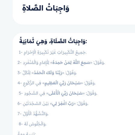
وَاجِبَاتُ الصَّلاةِ
وَاجِبَاتُ الصَّلَاةِ، وَهِيَ ثَمَانِيَةٌ:
1- جَمِيعُ التَّكْبِيرَاتِ غَيْرَ تَكْبِيرَةِ الْإِحْرَامِ.
» لِلْإِمَامِ وَالْمُنْفَرِدِ.
2- وَقَوْلُ: «
سَمِعَ اللَّهُ لِمَنْ حَمِدَهُ
» لِلْكُلِّ.
3- وَقَوْلُ: «
رَبَّنَا وَلَكَ الْحَمْدُ
» فِي الرُّكُوعِ.
4- وَقَوْلُ: «
سُبْحَانَ رَبِّيَ الْعَظِيمِ
» فِي السُّجُودِ.
5- وَقَوْلُ: «
سُبْحَانَ رَبِّيَ الْأَعْلَى
» بَيْنَ السَّجْدَتَيْنِ.
6- وَقَوْلُ: «
رَبِّ اغْفِرْ لِي
7- وَالتَّشَهُّدُ الْأَوَّلُ.
8- وَالْجُلُوسُ لَهُ.
تنبيهٌ مهمٌّ: