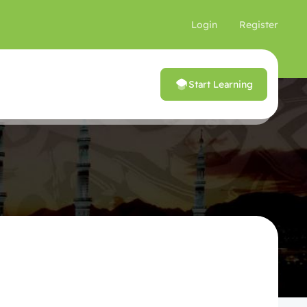
Login
Register
Start Learning