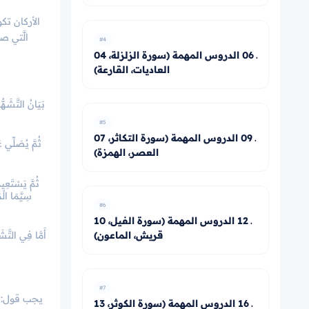
الأركان تكو
الَّتي ص
#4
04 ـ 06 الدروس المهمة (سورة الزلزلة،
العاديات، القارعة)
بَيَانُ التَّشَـهُ
#5
07 ـ 09 الدروس المهمة (سورة التكاثر،
ثُمَّ يُصَلِّي 
العصر، الهمزة)
ثُمَّ يَسْتَعِي
سِيَّمَا الْم
#6
10 ـ 12 الدروس المهمة (سورة الفيل،
قريش، الماعون)
أَمَّا فِي التَّشَ
#7
يجب قول: (س
13 ـ 16 الدروس المهمة (سورة الكوثر،