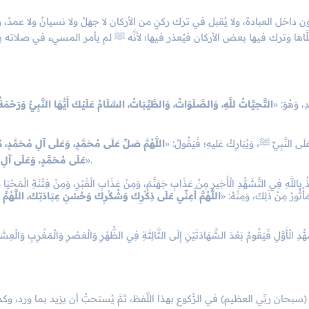
ن داخل العبادة، ولا يُقبل في ترك ركنٍ من الأركان لا جهلٌ ولا نسيانٌ ولا عمدٌ، ول
لَّاها وترك فيها بعض الأركان فيُعذر فيها؛ لأنَّه ﷺ لم يأمر المسيء في صلاته بإع
ّدِ، وَهُوَ: «
التَّحِيَّاتُ للَّهِ، وَالصَّلَوَاتُ، وَالطَّيِّبَاتُ، السَّلَامُ عَلَيْكَ أَيُّهَا النَّبِيُّ وَرَحْمَة
عَلَى النَّبِيِّ ﷺ، وَيُبَارِكُ عَليهِ؛ فَيَقُولُ: «
اللَّهُمَّ صَلِّ عَلَى مُحَمَّدٍ، وَعَلَى آلِ مُحَمَّدٍ، ك
».
عَلَى مُحَمَّدٍ، وَعَلَى آلِ م
ذُ بِاللَّهِ فِي التَّشَهُّدِ الْأَخِيرِ مِنْ عَذَابِ جَهَنَّمَ، وَمِنْ عَذَابِ الْقَبْرِ، وَمِنْ فِتْنَةِ الْمَحْيَا و
َأْثُورُ مِنْ ذَلِكَ، وَمِنْهُ: «
اللَّهُمَّ أَعِنِّي عَلَى ذِكْرِكَ وَشُكْرِكَ وَحُسْنِ عِبَادَتِكَ، اللَّهُمَّ إ
هُّدِ الْأَوَّلِ فَيَقُومُ بَعْدَ الشَّهَادَتَيْنِ إِلَى الثَّالِثَةِ فِي الظُّهْرِ وَالْعَصْرِ وَالْمَغْرِبِ وَالْ
بحان ربِّي العظيم) في الرُّكوع بهذا اللَّفظ، ثمَّ يُستحبُّ أن يزيد بما ورد، وك