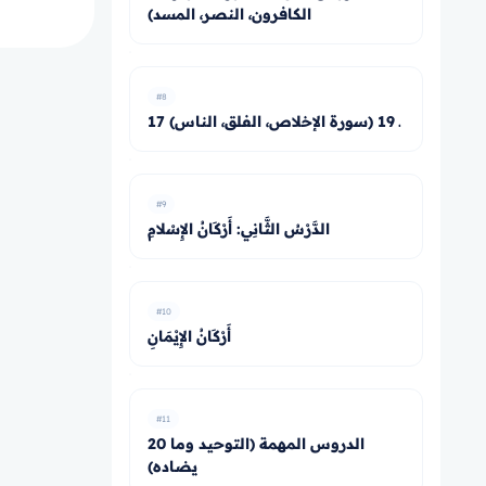
الكافرون، النصر، المسد)
#8
17 ـ 19 (سورة الإخلاص، الفلق، الناس)
#9
الدَّرْسُ الثَّانِي: أَرْكَانُ الإِسْلامِ
#10
أَرْكَانُ الإِيْمَانِ
#11
20 الدروس المهمة (التوحيد وما
يضاده)