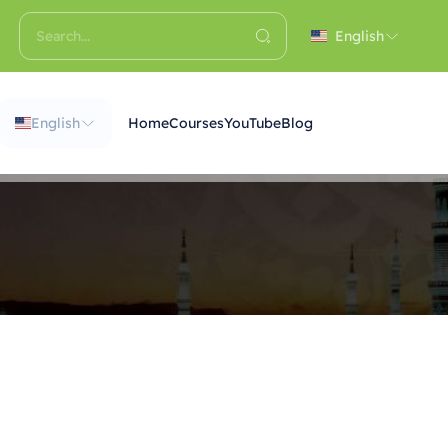
English
English
Home
Courses
YouTube
Blog