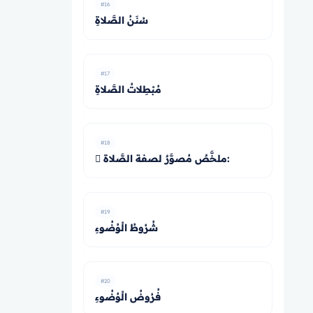
#16
سُنَنُ الصَّلاةِ
#17
مُبْطِلاتُ الصَّلاةِ
#18
 ملخَّصٌ مُصوَّرٌ لصفة الصَّلاة:
#19
شُرُوطُ الْوُضُوءِ
#20
فُرُوضُ الْوُضُوءِ