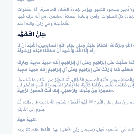
ا تُجبر بسجود السَّهو، ويُؤمر بإعادة الصَّلاة الحاضرة، أمَّا الصَّلوات
ادة كلِّ الصَّلوات، وأمره بإعادة الصَّلاة الحاضرة، مع أنَّه ترك فيها
الطُّمأنينة وهي ركنٌ، والله أعلم.
بَيَانُ التَّشَـهُّدِ
ُ اللَّهِ وَبَرَكَاتُهُ، السَّلَامُ عَلَيْنَا وَعَلَى عِبَادِ اللَّهِ الصَّالِحِينَ، أَشْهَدُ أَنْ لَا
».
إِلَهَ إِلَّا اللَّهُ، وَأَشْهَدُ أَنَّ مُحَمَّدًا عَبْدُهُ وَرَسُولُهُ
َمَا صَلَّيْتَ عَلَى إِبْرَاهِيمَ وَعَلَى آلِ إِبْرَاهِيمَ، إِنَّكَ حَمِيدٌ مَجِيدٌ، وَبَارِكْ
ُحَمَّدٍ، كَمَا بَارَكْتَ عَلَى إِبْرَاهِيمَ وَعَلَى آلِ إِبْرَاهِيمَ إِنَّكَ حَمِيدٌ مَجِيدٌ
َالْمَمَاتِ، وَمِنْ فِتْنَةِ الْمَسِيحِ الدَّجَّالِ، ثُمَّ يَتَخَيَّرُ مِنَ الدُّعَاءِ مَا شَاءَ، وَلَا
ِنِّي ظَلَمْتُ نَفْسِي ظُلْمًا كَثِيرًا، وَلَا يَغْفِرُ الذُّنُوبَ إِلَّا أَنْتَ، فَاغْفِرْ لِيَ
».
مَغْفِرَةً مِنْ عِنْدِكَ، وَارْحَمْنِي، إِنَّكَ أَنْتَ الْغَفُورُ الرَّحِيمُ
عِشَاءِ، وَإِنْ صَلَّى عَلَى النَّبِيِّ ﷺ فَهُوَ أَفْضَلُ؛ لِعُمُومِ الْأَحَادِيثِ فِي ذَلِكَ، ثُمَّ
يَقُومُ إِلَى الثَّالِثَةِ.
تنبيهٌ مهمٌّ:
ذلك في السُّجود قول: (سبحان ربِّي الأعلى) بهذا اللَّفظ فقط ثمَّ يزيد