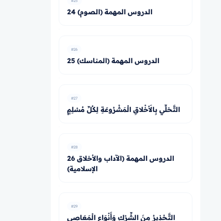
#25
24 الدروس المهمة (الصوم)
#26
25 الدروس المهمة (المناسك)
#27
التَّحَلِّي بِالأَخْلاقِ الْمَشْرُوعَةِ لِكُلِّ مُسْلِمٍ
#28
26 الدروس المهمة (الآداب والأخلاق
الإسلامية)
#29
التَّحْذِيرُ مِنَ الشِّرْكِ وَأَنْوَاعِ الْمَعَاصِي