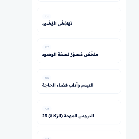
#21
نَوَاقِضُ الْوُضُوءِ
#22
ملخَّصٌ مُصوَّرٌ لصفة الوضوء
#23
التيمم وآداب قضاء الحاجة
#24
23 الدروس المهمة (الزكاة)