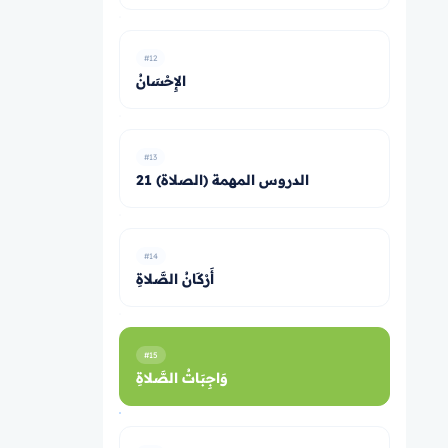
#12
الإِحْسَانُ
#13
21 الدروس المهمة (الصلاة)
#14
أَرْكَانُ الصَّلاةِ
#15
وَاجِبَاتُ الصَّلاةِ