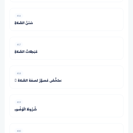
#16
سُنَنُ الصَّلاةِ
#17
مُبْطِلاتُ الصَّلاةِ
#18
 ملخَّصٌ مُصوَّرٌ لصفة الصَّلاة:
#19
شُرُوطُ الْوُضُوءِ
#20