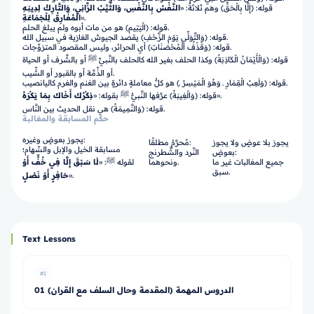
قوله: (إِلَّا بِالْحَقِّ) وهم ثلاثةٌ: «
النَّفْسُ بِالنَّفْسِ، وَالثَّيِّبُ الزَّانِي، وَالتَّارِكُ لِدِينِهِ
».
الْمُفَارِقُ لِلْجَمَاعَةِ
قوله: (الْيَتِيم) هو من مات أبوه ولم يبلغ الحلم.
قوله: (وَالتَّوَلِّي يَوْمَ الزَّحْفِ) يقصد الجيوش الغازية في سبيل الله.
قوله: (وَقَذْفُ الْمُحْصَنَاتِ) أي الحرائر، وليس المقصود المتزوِّجات.
قوله: (وَالْأَيْمَانُ الْكَاذِبَةُ) وكذا الحلف بغير الله كالحلف بالنَّبيِّ ﷺ أو بالشَّرف أو الحياة
أو الذِّمَّة أو بالقبور أو الشِّيب.
قوله: (وَلَعِبُ الْقِمَارِ ـ وَهُوَ الْمَيْسِرُ ـ) هو كلُّ معاملةٍ دائرةٍ بين الغنم والغرم كاليانصيب.
».
قوله: (وَالْغِيبَةُ) عرَّفها النَّبيُّ ﷺ بقوله: «
ذِكْرُكَ أَخَاكَ بِمَا يَكْرَهُ
قوله: (وَالنَّمِيمَةُ) هي نقل الحديث بين النَّاس.
حكم المسابقة والمغالبة
يجوز بعوضٍ وغيره:
يجوز بلا عوضٍ ولا يجوز
مُحرَّمٌ مطلقًا:
مسابقة الخيل والإبل والسِّهام؛
بعوضٍ:
النَّرد والشَّطرنج
جميع المغالبات غير ما
ونحوهما.
لقوله ﷺ: «
لَا سَبْقَ إِلَّا فِي خُفٍّ أَوْ
سبق.
».
حَافِرٍ أَوْ نَصْلٍ
Text Lessons
#1
01 الدروس المهمة (المقدمة وحال السلف مع القران)