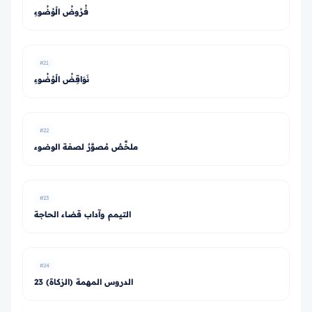
فُرُوضُ الْوُضُوءِ
#21
نَوَاقِضُ الْوُضُوءِ
#22
ملخَّصٌ مُصوَّرٌ لصفة الوضوء
#23
التيمم وآداب قضاء الحاجة
#24
23 الدروس المهمة (الزكاة)