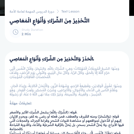
Text Lesson
دورة الدروس المهمة لعامة الأمة
التَّحْذِيرُ مِنَ الشِّرْكِ وَأَنْوَاعِ الْمَعَاصِي
Study Duration
2 Min
الْحَذَرُ وَالتَّحْذِيرُ مِن الشِّرْكِ وَأَنْوَاعِ الْمَعَاصِي،
وَمِنْهَا: السَّبعُ الْمُوبِقَاتُ الْمُهْلِكَاتُ؛ وَهِيَ: الشِّرْكُ بِاللَّهِ، وَالسِّحْرُ، وَقَتْلُ النَّفْسِ الَّتِي
حَرَّمَ اللَّهُ إِلَّا بِالْحَقِّ، وَأَكْلُ الرِّبَا، وَأَكْلُ مَالِ الْيَتِيمِ، وَالتَّوَلِّي يَوْمَ الزَّحْفِ، وَقَذْفُ
الْمُحْصَنَاتِ الْغَافِلَاتِ الْمُؤْمِنَاتِ.
وَمِنْهَا: عُقُوقُ الْوَالِدَيْنِ، وَقَطِيعَةُ الرَّحِمِ، وَشَهَادَةُ الزُّورِ، وَالْأَيْمَانُ الْكَاذِبَةُ، وَإِيذَاءُ الْجَارِ،
وَظُلْمُ النَّاسِ فِي الدِّمَاءِ، وَالْأَمْوَالِ، وَالْأَعْرَاضِ، وَشُرْبُ الْمُسْكِرِ، وَلَعِبُ الْقِمَارِ ـ وَهُوَ
الْمَيْسِرُ ـ، وَالْغِيبَةُ، وَالنَّمِيمَةُ، وَغَيْرُ ذَلِكَ مِمَّا نَهَى اللَّهُ ۵ عَنْهُ، أَوْ رَسُولُهُ.
تعليقاتٌ مهمَّةٌ:
قوله: (الشِّرْكُ بِاللَّهِ) يشمل الشِّرك الأكبر والأصغر.
قوله: (وَالسِّحْرُ) ومنه الصَّرف والعطف، فمن فعله أو رضي به كفر، ويحرم الإتيان
إليهم أو الدُّخول لمواقعهم أو مشاهدة قنوات السِّحر وقراءة الجرائد والمجلات الَّتي
فيها الأبراج، ولا يُحلُّ السِّحر بسحرٍ، بل يُحلُّ بالرُّقية الشَّرعيَّة والدُّعاء والأدوية المُباحة
كالحجامة.
قوله: (وَقَتْلُ النَّفْسِ الَّتِي حَرَّمَ اللَّهُ) سواءٌ كان مسلمًا أو مُعاهدًا أو ذمِّيًّا أو مُستأمنًا.