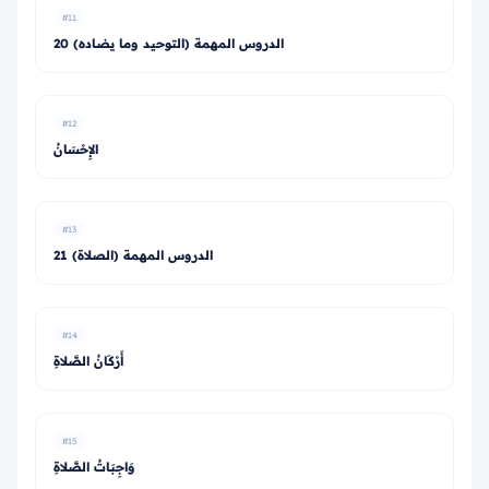
#11
20 الدروس المهمة (التوحيد وما يضاده)
#12
الإِحْسَانُ
#13
21 الدروس المهمة (الصلاة)
#14
أَرْكَانُ الصَّلاةِ
#15
وَاجِبَاتُ الصَّلاةِ