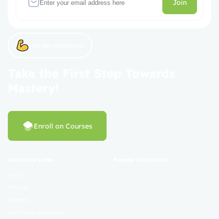
Join
Let’s get started now!
Take the First Step Towards
Mastery!
Enroll on Courses
Additional Links
Popular Categories
Login
Register
Contact
Certificate Validation