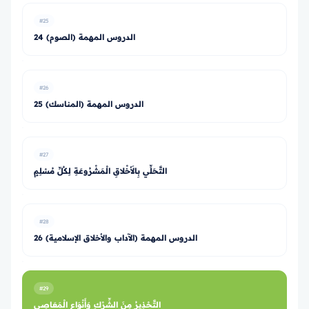
#25
24 الدروس المهمة (الصوم)
#26
25 الدروس المهمة (المناسك)
#27
التَّحَلِّي بِالأَخْلاقِ الْمَشْرُوعَةِ لِكُلِّ مُسْلِمٍ
#28
26 الدروس المهمة (الآداب والأخلاق الإسلامية)
#29
التَّحْذِيرُ مِنَ الشِّرْكِ وَأَنْوَاعِ الْمَعَاصِي