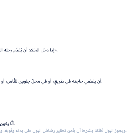
١- إذا انتهت مدَّة المسح أو نُزع الممسوح، تبقى الطَّهارة ولا تنتقض.
».
إذا دخل الخلاء: أن يُقدِّم رجله 
أن يقضي حاجته في طريقٍ، أو في محلِّ جلوسٍ للنَّاس، أو تحت الأشجار المثمرة، أو في محلٍّ يؤذي به النَّاس وفي الماء الرَّاكد.
ألَّا يكون الاستجمار بشيءٍ نجسٍ، أو بشيءٍ مُحترمٍ كطعامٍ، ولا بعظمٍ أو روثٍ.
» متَّفقٌ عليه.
ويجوز البول قائمًا بشرط أن يأمن تطاير رشاش البول على بدنه وثوبه، و