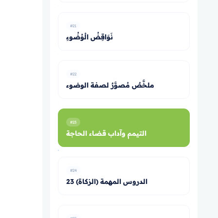
#21
نَوَاقِضُ الْوُضُوءِ
#22
ملخَّصٌ مُصوَّرٌ لصفة الوضوء
#23
التيمم وآداب قضاء الحاجة
#24
23 الدروس المهمة (الزكاة)