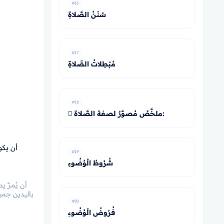
#16
سُنَنُ الصَّلاةِ
#17
مُبْطِلاتُ الصَّلاةِ
#18
 ملخَّصٌ مُصوَّرٌ لصفة الصَّلاة:
#19
شُرُوطُ الْوُضُوءِ
أن يُمرَّ 
باليدين جميع
#20
فُرُوضُ الْوُضُوءِ