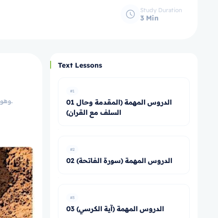
Study Duration
3 Min
Text Lessons
#1
وهو بدلٌ عن طهارة الماء إذا تعذَّر استعمال الماء في أعضاء الطَّهارة أو في بعضها لعدم وجود الماء أو خوف ضررٍ باستعماله، فيقوم التُّراب مقام الماء.
01 الدروس المهمة (المقدمة وحال
السلف مع القران)
#2
02 الدروس المهمة (سورة الفاتحة)
#3
03 الدروس المهمة (آية الكرسي)