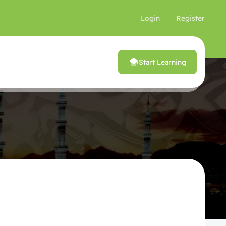
Login
Register
Start Learning