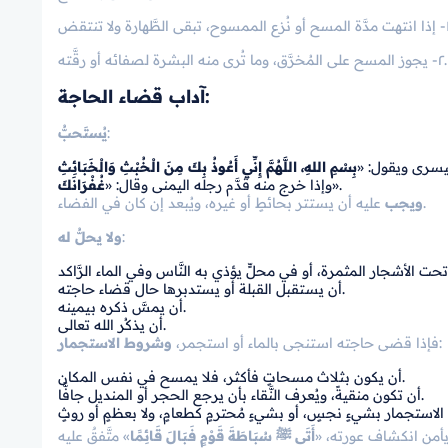
٢- يجوز المسح على المُخرَّق، وما تُرى منه البشرة لصفائه أو رقَّته.
آداب قضاء الحاجة:
:
يُستَحبُّ
اليسرى ويقول: «
بِسْمِ اللهِ، اللَّهُمَّ إِنِّي أَعُوذُ بِكَ مِنَ الْخُبْثِ وَالْخَبَائِثِ
».
وإذا خرج منه قدَّم رجله اليمنى وقال: «
غُفْرَانَكَ
عليه أن يستتر بحائطٍ أو غيره، ويُبعد إن كان في الفضاء.
ويجب
:
ولا يحلُّ له
أن يستقبل القبلة أو يستدبرها حال قضاء حاجته.
أن يمسَّ ذكره بيمينه.
أن يذكُر الله تعالى.
:
فإذا قضى حاجته استنجى بالماء أو استجمر،
وشروط الاستجمار
أن يكون بثلاث مسحاتٍ فأكثر، فلا يمسح في نفس المكان.
أن تكون منقيةً، ويُعرف النَّقاء بأن يرجع الحجر أو المنديل جافًّا.
يأمن انكشاف عورته، «
أَتَى ﷺ سُبَاطَةَ قَوْمٍ فَبَالَ قَائِمًا