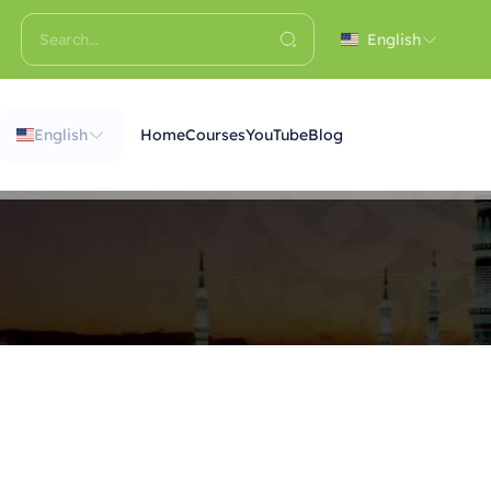
English
English
Home
Courses
YouTube
Blog