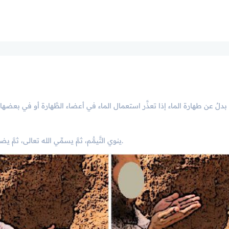
ينوي التَّيمُّم، ثمَّ يسمِّي الله تعالى، ثمَّ يضرب ضربةً واحدةً على الأرض، ويمسح براحتيه وجهه وظاهر الكفَّين.