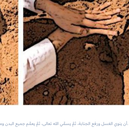
أن ينوي الغسل ورفع الجنابة، ثمَّ يسمِّي الله تعالى، ثمَّ يعمِّم جميع البدن وما تحت الشُّعور الخفيفة والكثيفة بالماء مع المضمضة والاستنشاق.