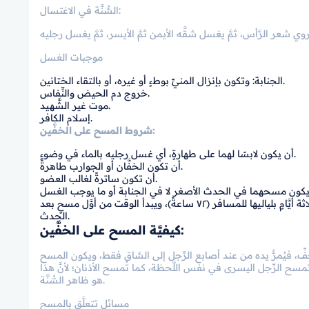
السُّنَّة في الاغتسال:
موجبات الغسل
الجنابة: وتكون بإنزال المنيِّ بوطءٍ أو غيره، أو بالتقاء الختانين.
خروج دم الحيض والنِّفاس.
موت غير الشَّهيد.
إسلام الكافر.
شروط المسح على الخفَّين:
أن يكون لابسًا لهما على طهارةٍ، أي غسل رجليه بالماء في وضوءٍ.
أن تكون الخفَّان أو الجوارب طاهرةً.
أن تكون ساترةً لغالب العضو.
أن يكون المسح في الوقت المُحدَّد شرعًا، وهو يومٌ وليلةٌ للمستوطن (٢٤ ساعةً)، وثلاثة أيَّامٍ بلياليها للمسافر (٧٢ ساعةً)، ويبدأ الوقت من أوَّل مسحٍ بعد
الحدث.
كيفيَّة المسح على الخفَّين:
فِّ، فيُمرُّ يده من عند أصابع الرِّجل إلى السَّاق فقط، ويكون المسح
 تمسح الرِّجل اليسرى في نفس اللَّحظة، كما تُمسح الأذنان؛ لأنَّ هذا
هو ظاهر السُّنَّة.
مسائل تتعلَّق بالمسح