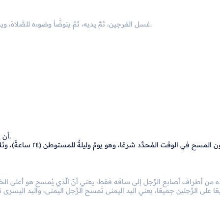
غسل الفرجين، ثمَّ يديه، ثمَّ يتوضَّأ وضوءه للصَّلاة، ويروي شعر الرَّأس، ثمَّ يغسل شقَّه الأيمن ثمَّ الأيسر، ثمَّ يغسل رجليه.
أن يكون مسحهما في الحدث الأصغر لا في الجنابة أو ما يوجب الغسل.
يده من أطراف أصابع الرِّجل إلى ساقه فقط، يعني أنَّ الَّذي يُمسح هو أعلى الخ
ًا على الرِّجلين جميعًا، يعني اليد اليمنى تَمسح الرِّجل اليمنى، واليد اليسرى