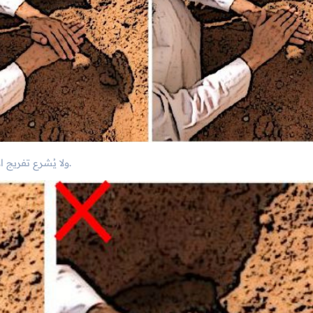
ولا يُشرع تفريج الأصابع عند الضَّرب على التُّراب، ولا تخليل الأصابع عند مسح الكفَّين.