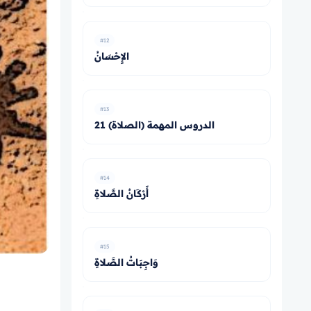
#12
الإِحْسَانُ
#13
21 الدروس المهمة (الصلاة)
#14
أَرْكَانُ الصَّلاةِ
#15
وَاجِبَاتُ الصَّلاةِ