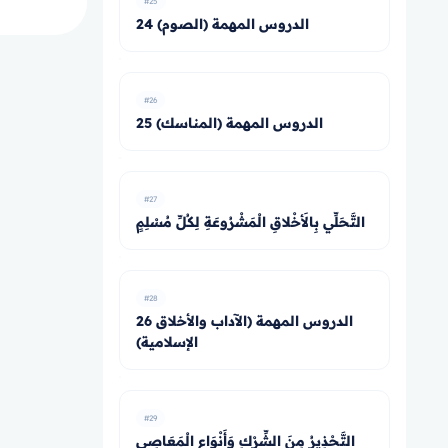
#25
24 الدروس المهمة (الصوم)
#26
25 الدروس المهمة (المناسك)
#27
التَّحَلِّي بِالأَخْلاقِ الْمَشْرُوعَةِ لِكُلِّ مُسْلِمٍ
#28
26 الدروس المهمة (الآداب والأخلاق
الإسلامية)
#29
التَّحْذِيرُ مِنَ الشِّرْكِ وَأَنْوَاعِ الْمَعَاصِي