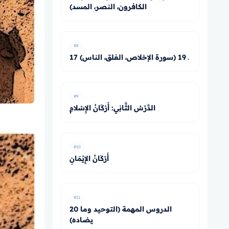
الكافرون، النصر، المسد)
#8
17 ـ 19 (سورة الإخلاص، الفلق، الناس)
#9
الدَّرْسُ الثَّانِي: أَرْكَانُ الإِسْلامِ
#10
أَرْكَانُ الإِيْمَانِ
#11
20 الدروس المهمة (التوحيد وما
يضاده)