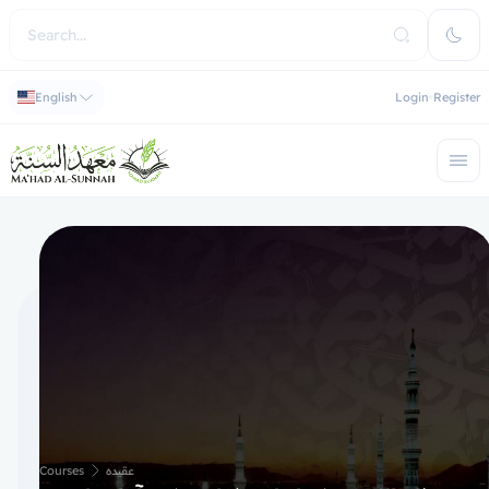
English
Login
Register
عقیده
Courses