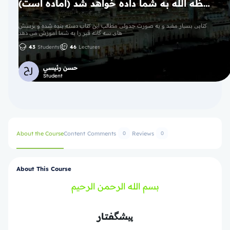
دوره آموزش سوال های سه گانه قبر ، با شرحی مختصر و جامع ، پس از موفقیت در امتحان گواهی پایان دوره با امضای شیخ هیثم سرحان حفظه الله به شما داده خواهد شد (آماده است)
کتابی بسیار مفید و به صورت جدولی مطالب این کتاب دسته بنده شده و پرسش
های سه گانه قبر را به شما آموزش می دهد
43
Students
46
Lectures
حسن رئيسي
Student
About the Course
Content
Comments
Reviews
0
0
About This Course
بسم الله الرحمن الرحيم
پیشگفتار