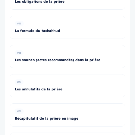
Les obligations de la prière
#35
La formule du tachahhud
#36
Les sounan (actes recommandés) dans la prière
#37
Les annulatifs de la prière
#38
Récapitulatif de la prière en image