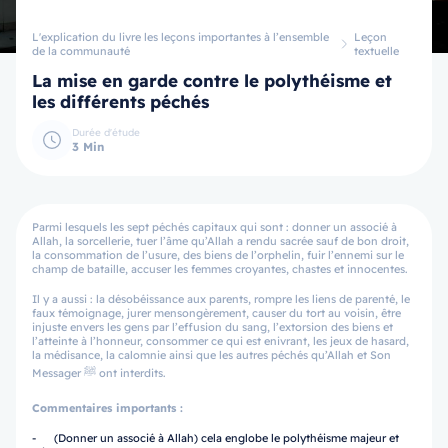
L'explication du livre les leçons importantes à l’ensemble
Leçon
de la communauté
textuelle
La mise en garde contre le polythéisme et
les différents péchés
Durée d'étude
3 Min
Parmi lesquels les sept péchés capitaux qui sont : donner un associé à
Allah, la sorcellerie, tuer l’âme qu’Allah a rendu sacrée sauf de bon droit,
la consommation de l’usure, des biens de l’orphelin, fuir l’ennemi sur le
champ de bataille, accuser les femmes croyantes, chastes et innocentes.
Il y a aussi : la désobéissance aux parents, rompre les liens de parenté, le
faux témoignage, jurer mensongèrement, causer du tort au voisin, être
injuste envers les gens par l’effusion du sang, l’extorsion des biens et
l’atteinte à l’honneur, consommer ce qui est enivrant, les jeux de hasard,
la médisance, la calomnie ainsi que les autres péchés qu’Allah et Son
Messager ﷺ ont interdits.
Commentaires importants :
- (Donner un associé à Allah) cela englobe le polythéisme majeur et