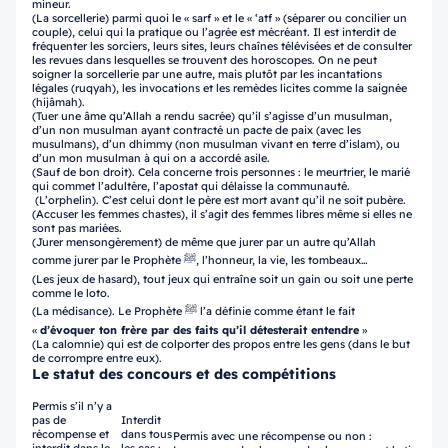
mineur.
(La sorcellerie) parmi quoi le « sarf » et le « ‘atf » (séparer ou concilier un
couple), celui qui la pratique ou l’agrée est mécréant. Il est interdit de
fréquenter les sorciers, leurs sites, leurs chaînes télévisées et de consulter
les revues dans lesquelles se trouvent des horoscopes. On ne peut
soigner la sorcellerie par une autre, mais plutôt par les incantations
légales (ruqyah), les invocations et les remèdes licites comme la saignée
(hijâmah).
(Tuer une âme qu’Allah a rendu sacrée) qu’il s’agisse d’un musulman,
d’un non musulman ayant contracté un pacte de paix (avec les
musulmans), d’un dhimmy (non musulman vivant en terre d’islam), ou
d’un mon musulman à qui on a accordé asile.
(Sauf de bon droit). Cela concerne trois personnes : le meurtrier, le marié
qui commet l’adultère, l’apostat qui délaisse la communauté.
(L’orphelin). C’est celui dont le père est mort avant qu’il ne soit pubère.
(Accuser les femmes chastes), il s’agit des femmes libres même si elles ne
sont pas mariées.
(Jurer mensongèrement) de même que jurer par un autre qu’Allah
comme jurer par le Prophète ﷺ, l’honneur, la vie, les tombeaux…
(Les jeux de hasard), tout jeux qui entraîne soit un gain ou soit une perte
comme le loto.
(La médisance). Le Prophète ﷺ l’a définie comme étant le fait
«
d’évoquer ton frère par des faits qu’il détesterait entendre
»
(La calomnie) qui est de colporter des propos entre les gens (dans le but
de corrompre entre eux).
Le statut des concours et des compétitions
Permis s’il n’y a
pas de
Interdit
récompense et
dans tous
Permis avec une récompense ou non :