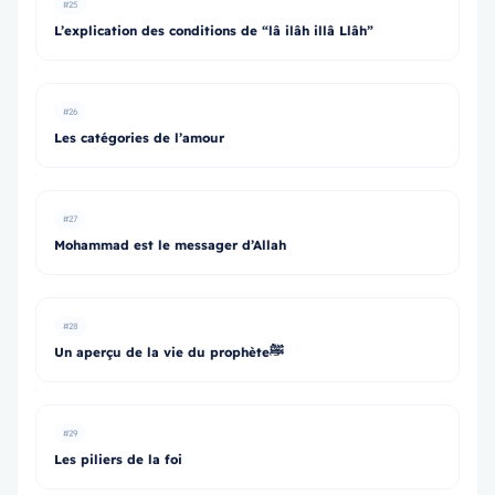
#25
L’explication des conditions de “lâ ilâh illâ Llâh”
#26
Les catégories de l’amour
#27
Mohammad est le messager d’Allah
#28
Un aperçu de la vie du prophèteﷺ
#29
Les piliers de la foi