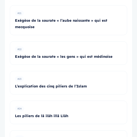
#21
Exégèse de la sourate « l’aube naissante » qui est
mecquoise
#22
Exégèse de la sourate « les gens » qui est médinoise
#23
L’explication des cinq piliers de l’Islam
#24
Les piliers de lâ ilâh illâ Llâh