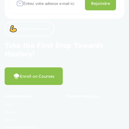
Rejoindre
Let’s get started now!
Take the First Step Towards
Mastery!
Enroll on Courses
Additional Links
Popular Categories
Login
Register
Contact
Certificate Validation