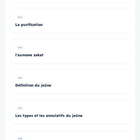
#44
La purification
#45
l'aumone zakat
#46
Définition du jeûne
#47
Les types et les annulatifs du jeûne
#48