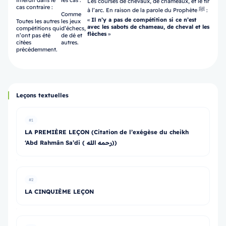
interdit dans le
les cas :
Les courses de chevaux, de chameaux, et le tir
cas contraire :
à l’arc. En raison de la parole du Prophète ﷺ :
Comme
«
Il n’y a pas de compétition si ce n’est
Toutes les autres
les jeux
avec les sabots de chameau, de cheval et les
compétitions qui
d’échecs,
flèches
»
n’ont pas été
de dé et
citées
autres.
précédemment.
Leçons textuelles
#1
LA PREMIÈRE LEÇON (Citation de l’exégèse du cheikh
‘Abd Rahmân Sa’di ( رحمه الله))
#2
LA CINQUIÈME LEÇON