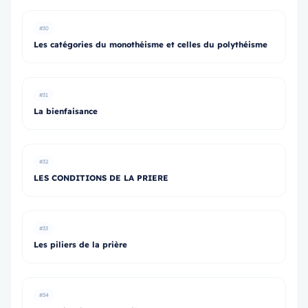
#30
Les catégories du monothéisme et celles du polythéisme
#31
La bienfaisance
#32
LES CONDITIONS DE LA PRIERE
#33
Les piliers de la prière
#34