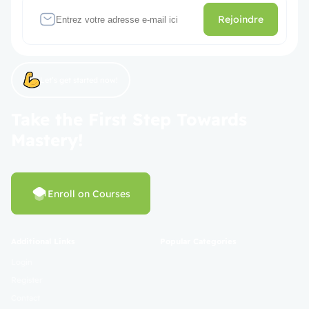
Rejoindre
Let’s get started now!
Take the First Step Towards
Mastery!
Enroll on Courses
Additional Links
Popular Categories
Login
Register
Contact