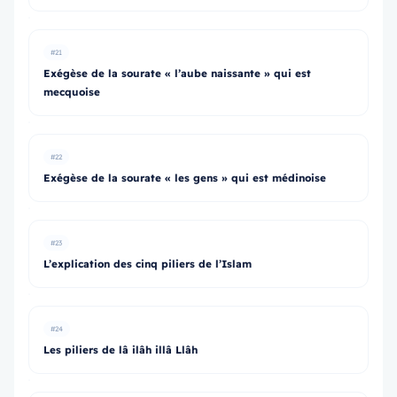
#21
Exégèse de la sourate « l’aube naissante » qui est
mecquoise
#22
Exégèse de la sourate « les gens » qui est médinoise
#23
L’explication des cinq piliers de l’Islam
#24
Les piliers de lâ ilâh illâ Llâh