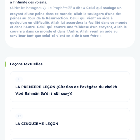
à l’intimité des voisins.
(Aider les besogneux). Le Prophète ﷺ a dit :
«
Celui qui soulage un
croyant d'une peine dans ce monde, Allah le soulagera d'une des
peines au Jour de la Résurrection. Celui qui vient en aide à
quelqu'un en difficulté, Allah lui accordera la facilité dans ce monde
et dans l'Autre. Celui qui couvre une faiblesse d'un croyant, Allah le
couvrira dans ce monde et dans l'Autre. Allah vient en aide au
serviteur tant que celui-ci vient en aide à son frère »
.
Leçons textuelles
#1
LA PREMIÈRE LEÇON (Citation de l’exégèse du cheikh
‘Abd Rahmân Sa’di ( رحمه الله))
#2
LA CINQUIÈME LEÇON