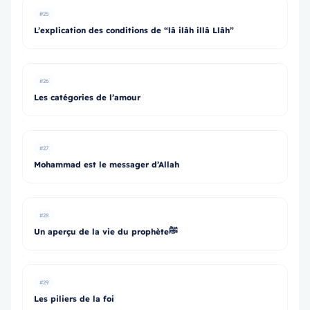
#25
L’explication des conditions de “lâ ilâh illâ Llâh”
#26
Les catégories de l’amour
#27
Mohammad est le messager d’Allah
#28
Un aperçu de la vie du prophèteﷺ
#29
Les piliers de la foi