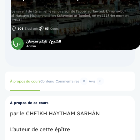
Le savant de l'Islam et le rénovateur de l'appel au Tawhîd. L’imamAbu
al-Hussayn Muhammad ibn Sulaymân at-Tamîmî, né en 1115Het mort en
1206H.
108
Étudiants
83
Cours
الشيخ/ هيثم سرحان
Admin
À propos du cours
Contenu
Commentaires
Avis
0
0
À propos de ce cours
par le CHEIKH HAYTHAM SARHÂN
L’auteur de cette épître