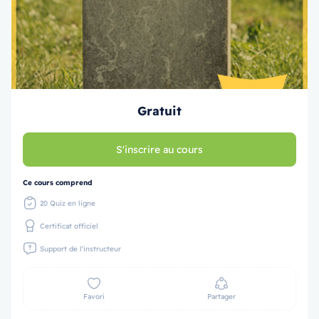
Gratuit
S'inscrire au cours
Ce cours comprend
20 Quiz en ligne
Certificat officiel
Support de l'instructeur
Favori
Partager