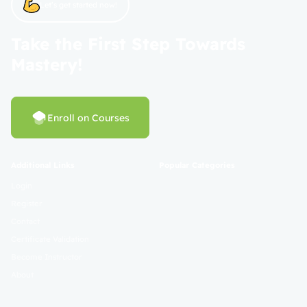
Let’s get started now!
Take the First Step Towards
Mastery!
Enroll on Courses
Additional Links
Popular Categories
Login
Register
Contact
Certificate Validation
Become Instructor
About
Terms and Policies