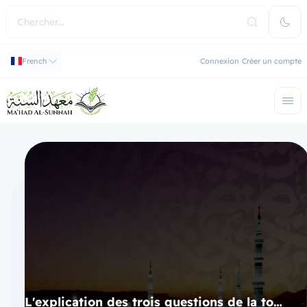
French
Connexion
Créer un compte
L'explication des trois questions de la tombe