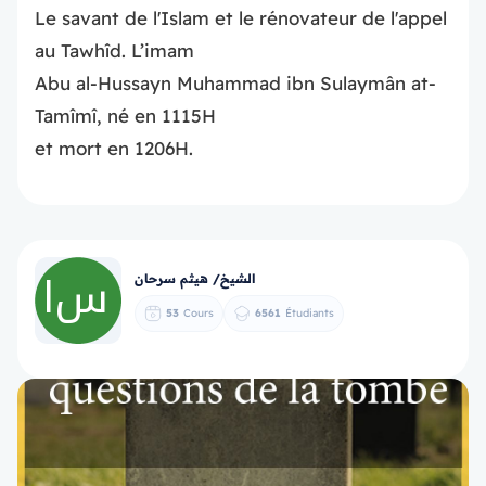
Le savant de l'Islam et le rénovateur de l'appel
au Tawhîd. L’imam
Abu al-Hussayn Muhammad ibn Sulaymân at-
Tamîmî, né en 1115H
et mort en 1206H.
الشيخ/ هيثم سرحان
53
Cours
6561
Étudiants