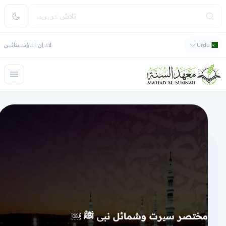
Urdu
لاگ اِن
اکاؤنٹ بنائیں
مختصر سیرت وشمائل نبی ﷺ ￼