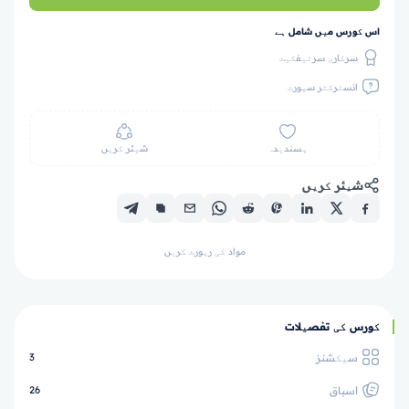
اس کورس میں شامل ہے
سرکاری سرٹیفکیٹ
انسٹرکٹر سپورٹ
پسندیدہ
شیئر کریں
شیئر کریں
مواد کی رپورٹ کریں
کورس کی تفصیلات
سیکشنز
3
اسباق
26