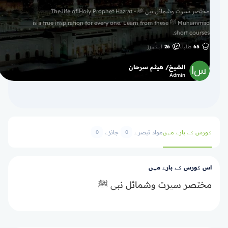
مختصر سیرت وشمائل نبی ﷺ - The life of Holy Prophet Hazrat
Muhammad ﷺ is a true inspiration for every one. Learn from these
short courses.
65
طلباء
26
لیکچرز
الشيخ/ هيثم سرحان
Admin
کورس کے بارے میں
مواد
تبصرے
جائزے
0
0
اس کورس کے بارے میں
مختصر سیرت وشمائل نبی ﷺ