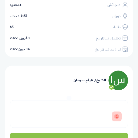
گنجائش
لامحدود
دورانیہ
1:53 گھنٹے
طلباء
65
تخلیق کی تاریخ
2 فروری 2022
اپ ڈیٹ کی تاریخ
16 جون 2022
الشيخ/ هيثم سرحان