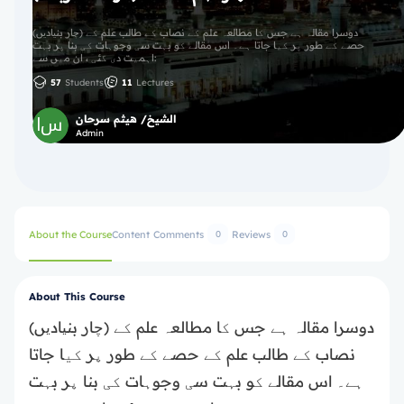
(چار بنیادیں) دوسرا مقالہ ہے جس کا مطالعہ علم کے نصاب کے طالب علم کے
حصے کے طور پر کیا جاتا ہے۔ اس مقالے کو بہت سی وجوہات کی بنا پر بہت
اہمیت دی گئی ، ان میں سے:
57
Students
11
Lectures
الشيخ/ هيثم سرحان
Admin
About the Course
Content
Comments
Reviews
0
0
About This Course
(چار بنیادیں) دوسرا مقالہ ہے جس کا مطالعہ علم کے
نصاب کے طالب علم کے حصے کے طور پر کیا جاتا
ہے۔ اس مقالے کو بہت سی وجوہات کی بنا پر بہت