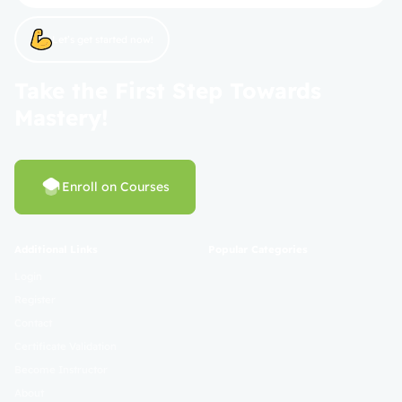
Let’s get started now!
Take the First Step Towards
Mastery!
Enroll on Courses
Additional Links
Popular Categories
Login
Register
Contact
Certificate Validation
Become Instructor
About