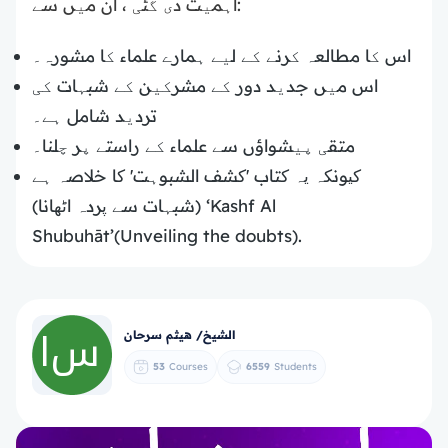
اہمیت دی گئی ، ان میں سے:
اس کا مطالعہ کرنے کے لیے ہمارے علماء کا مشورہ۔
اس میں جدید دور کے مشرکین کے شبہات کی
تردید شامل ہے۔
متقی پیشواؤں سے علماء کے راستے پر چلنا۔
کیونکہ یہ کتاب 'کشف الشبوہت' کا خلاصہ ہے
(شبہات سے پردہ اٹھانا) ‘Kashf Al
Shubuhāt’(Unveiling the doubts).
الشيخ/ هيثم سرحان
53
Courses
6559
Students