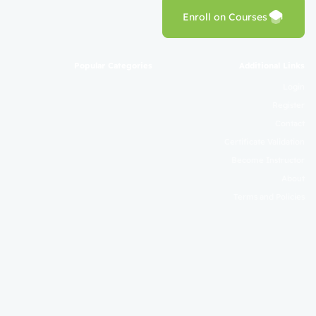
Enroll on Courses
Popular Categories
Additional Links
Login
Register
Contact
Certificate Validation
Become Instructor
About
Terms and Policies
© 2025 Mahad Sunnah. All Rights Reserved. Empowering Learning
Worldwide.