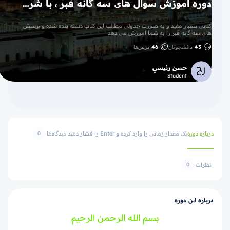
دوره آموزش سوال های سه گانه قبر ، با شرحی مختصر و جامع ، پس از موفقیت در امتحان گواهی پایان دوره با امضای شیخ هیثم سرحان حفظه الله به شما داده خواهد شد (آماده است)
کتابی بسیار مفید و به صورت جدولی مطالب این کتاب دسته بنده شده و پرسش
های سه گانه قبر را به شما آموزش می دهد
43
دانشجویان
46
درس‌ها
حسن رئيسي
Student
درباره دوره
یک مقدار زمانی را وارد کرده و Enter را فشار دهید
دیدگاه‌ها
0
نظرات
0
درباره این دوره
بسم الله الرحمن الرحيم