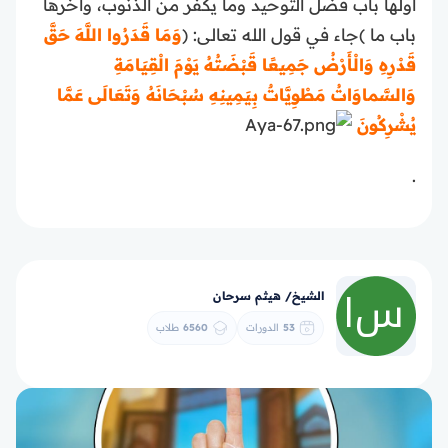
أولها باب فضل التوحيد وما يكفر من الذنوب، وآخرها
باب ما )جاء في قول الله تعالى: (
وَمَا قَدَرُوا اللَّهَ حَقَّ
قَدْرِهِ وَالْأَرْضُ جَمِيعًا قَبْضَتُهُ يَوْمَ الْقِيَامَةِ
وَالسَّماوَاتُ مَطْوِيَّاتٌ بِيَمِينِهِ سُبْحَانَهُ وَتَعَالَى عَمَّا
يُشْرِكُونَ
.
الشيخ/ هيثم سرحان
53
الدورات
6560
طلاب