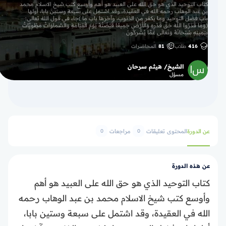
كتاب التوحيد الذي هو حق الله على العبيد هو أهم وأوسع كتب شيخ الاسلام محمد
بن عبد الوهاب رحمه الله في العقيدة، وقد اشتمل على سبعة وستين بابا، أولها
باب فضل التوحيد وما يكفر من الذنوب، وآخرها باب ما )جاء في قول الله تعالى:
(وَمَا قَدَرُوا اللَّهَ حَقَّ قَدْرِهِ وَالْأَرْضُ جَمِيعًا قَبْضَتُهُ يَوْمَ الْقِيَامَةِ وَالسَّماوَاتُ مَطْوِيَّاتٌ
بِيَمِينِهِ سُبْحَانَهُ وَتَعَالَى عَمَّا يُشْرِكُونَ
416
طلاب
81
المحاضرات
الشيخ/ هيثم سرحان
مسؤل
عن الدورة
المحتوى
تعليقات
مراجعات
0
0
عن هذه الدورة
كتاب التوحيد الذي هو حق الله على العبيد هو أهم
وأوسع كتب شيخ الاسلام محمد بن عبد الوهاب رحمه
الله في العقيدة، وقد اشتمل على سبعة وستين بابا،